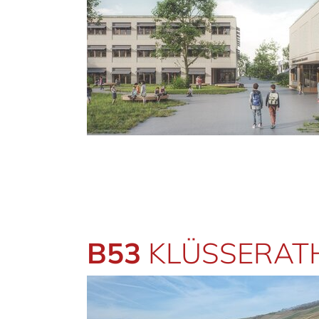
B53
KLÜSSERATH