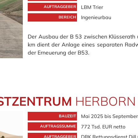
LBM Trier
AUFTRAGGEBER
Ingenieurbau
BEREICH
Der Ausbau der B 53 zwischen Klüsserath u
km dient der Anlage eines separaten Rad
der Erneuerung der B53.
STZENTRUM
HERBORN
Mai 2025 bis Septembe
BAUZEIT
772 Tsd. EUR netto
AUFTRAGSSUMME
DRK Rettungsdienst Dil
AUFTRAGGEBER