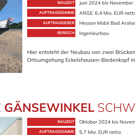
Juni 2024 bis November
BAUZEIT
ARGE: 6,4 Mio. EUR nett
AUFTRAGSSUMME
Hessen Mobil Bad Arols
AUFTRAGGEBER
Ingenieurbau
BEREICH
Hier entsteht der Neubau von zwei Brüc
Ortsumgehung Eckelshausen-Biedenkopf im
 GÄNSEWINKEL
SCHW
Oktober 2024 bis Nove
BAUZEIT
5,7 Mio. EUR netto
AUFTRAGSSUMME