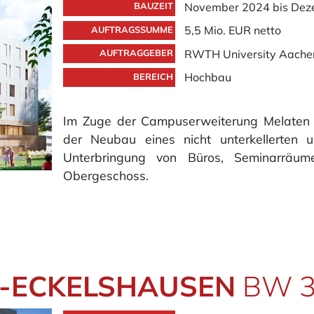
November 2024 bis Dez
BAUZEIT
5,5 Mio. EUR netto
AUFTRAGSSUMME
RWTH University Aache
AUFTRAGGEBER
Hochbau
BEREICH
Im Zuge der Campuserweiterung Melaten 
der Neubau eines nicht unterkellerten
Unterbringung von Büros, Seminarräu
Obergeschoss.
F-ECKELSHAUSEN
BW 3